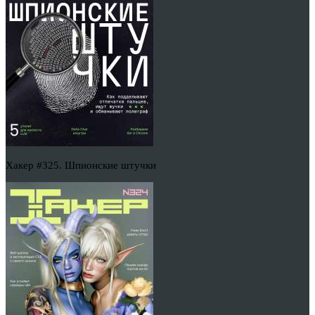
Хакер #325. Шпионские штучки