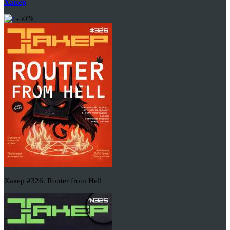
Хакер
-50%
Хакер #326. Router from Hell