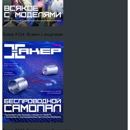
Хакер #324. Всякое с моделями