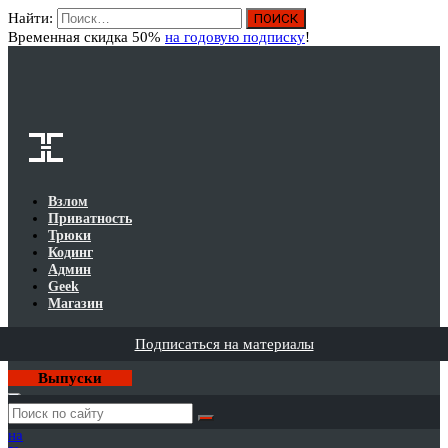
Найти:
Вход
Временная скидка 50%
на годовую подписку
!
Взлом
Приватность
Трюки
Кодинг
Админ
Geek
Магазин
Подписаться на материалы
Выпуски
Годовая
подписка
на