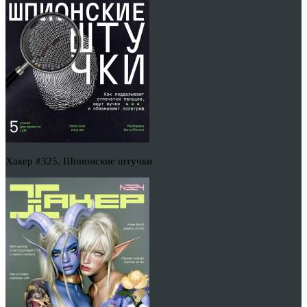
Хакер #325. Шпионские штучки