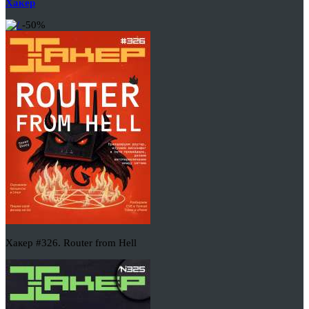
Хакер
-50%
Хакер #326. Router from Hell