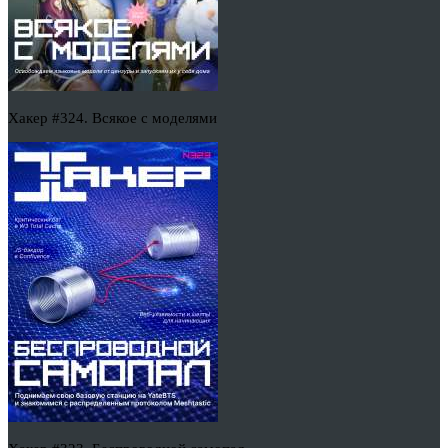
Хакер #324. Всякое с моделями