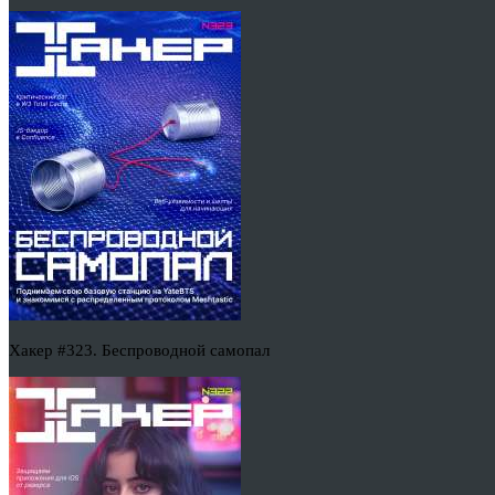
Хакер #323. Беспроводной самопал