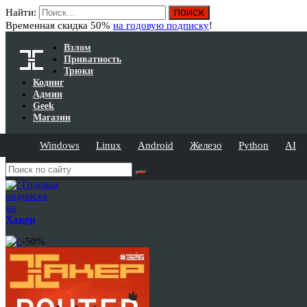
Найти:
Временная скидка 50%
на годовую подписку
!
Взлом
Приватность
Трюки
Кодинг
Админ
Geek
Магазин
Windows
Linux
Android
Железо
Python
AI
Годовая
подписка
на
Хакер
-50%