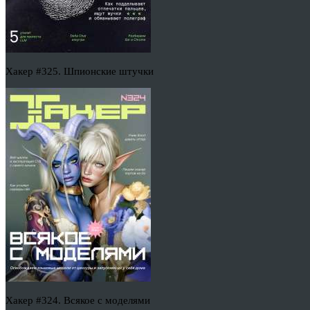
Хакер #325. Шпионские штучки
Хакер #324. Всякое с моделями