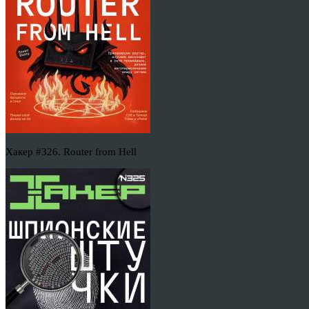
Хакер #326. Router from Hell