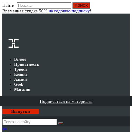
Найти:
Вход
Временная скидка 50%
на годовую подписку
!
Взлом
Приватность
Трюки
Кодинг
Админ
Geek
Магазин
Подписаться на материалы
Выпуски
Годовая
подписка
на