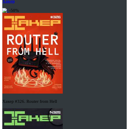
Хакер
-50%
Хакер #326. Router from Hell