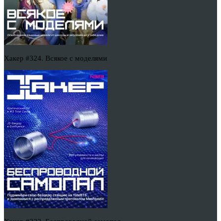
Хакер #324. Всякое с моделями