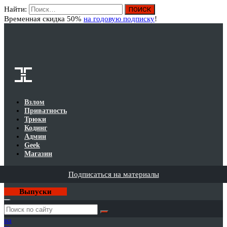
Найти:
Вход
Временная скидка 50%
на годовую подписку
!
Взлом
Приватность
Трюки
Кодинг
Админ
Geek
Магазин
Подписаться на материалы
Выпуски
Годовая
подписка
на