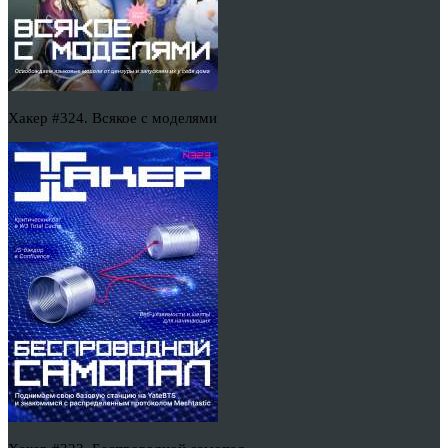
Хакер #324. Всякое с моделями