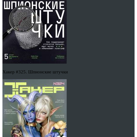
Хакер #325. Шпионские штучки