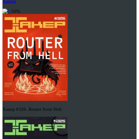
Хакер
-50%
Хакер #326. Router from Hell