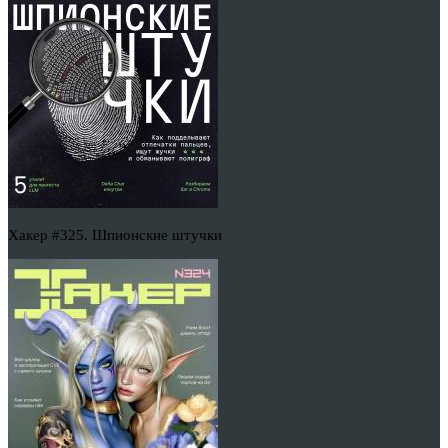
Хакер #325. Шпионские штучки