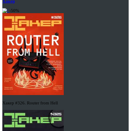
Хакер
-50%
Хакер #326. Router from Hell