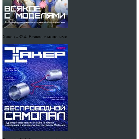
Хакер #324. Всякое с моделями