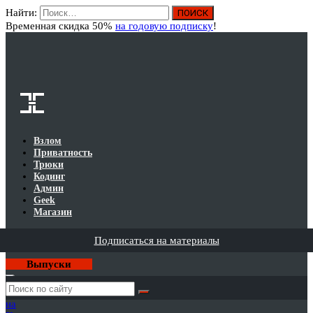
Найти:
Вход
Временная скидка 50%
на годовую подписку
!
Взлом
Приватность
Трюки
Кодинг
Админ
Geek
Магазин
Подписаться на материалы
Выпуски
Годовая
подписка
на