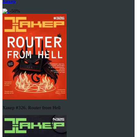
Хакер
-50%
Хакер #326. Router from Hell