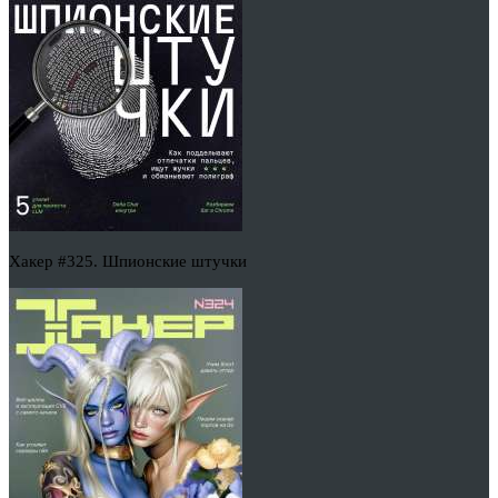
Хакер #325. Шпионские штучки