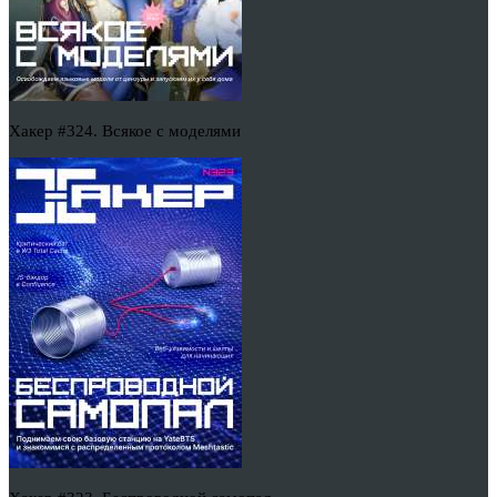
Хакер #324. Всякое с моделями