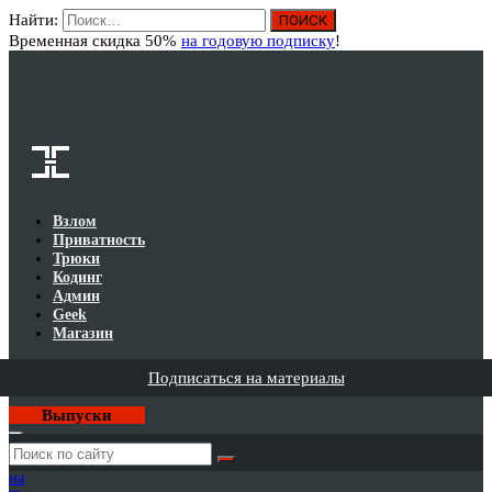
Найти:
Вход
Временная скидка 50%
на годовую подписку
!
Взлом
Приватность
Трюки
Кодинг
Админ
Geek
Магазин
Подписаться на материалы
Выпуски
Годовая
подписка
на