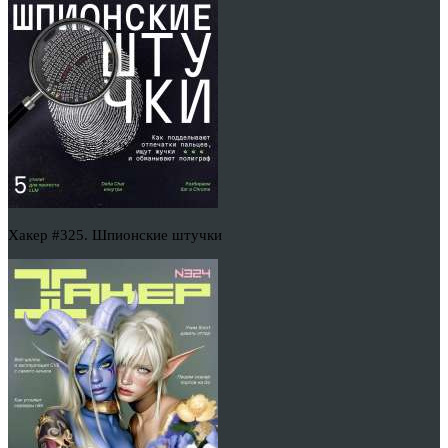
Хакер #325. Шпионские штучки