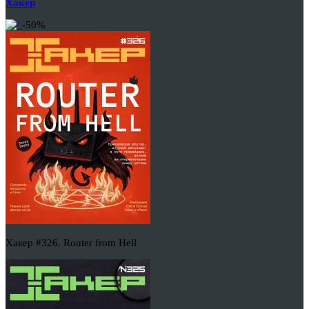
Хакер
-50%
Хакер #326. Router from Hell