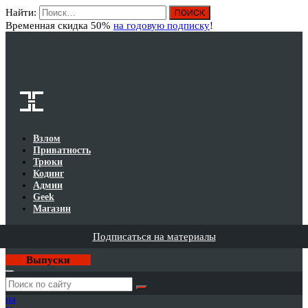
Найти:
Вход
Временная скидка 50%
на годовую подписку
!
Взлом
Приватность
Трюки
Кодинг
Админ
Geek
Магазин
Подписаться на материалы
Выпуски
Годовая
подписка
на