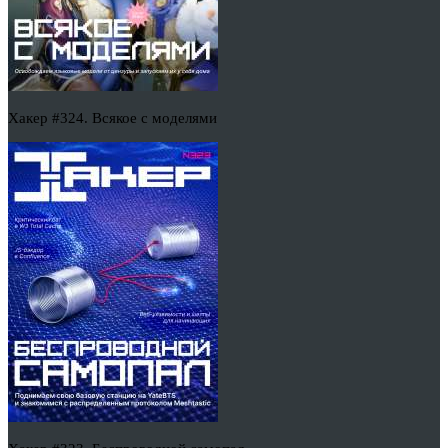
Хакер #324. Всякое с моделями