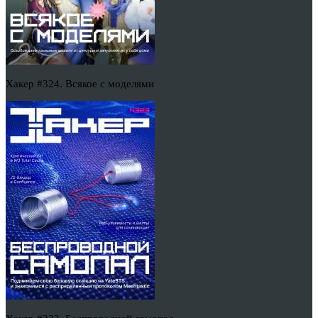
Хакер #324. Всякое с моделями