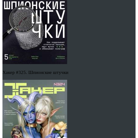
Хакер #325. Шпионские штучки