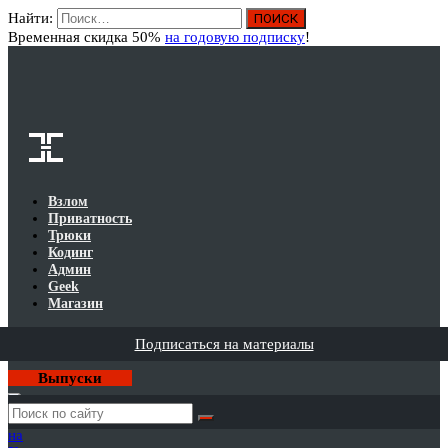
Найти:
Вход
Временная скидка 50%
на годовую подписку
!
Взлом
Приватность
Трюки
Кодинг
Админ
Geek
Магазин
Подписаться на материалы
Выпуски
Годовая
подписка
на