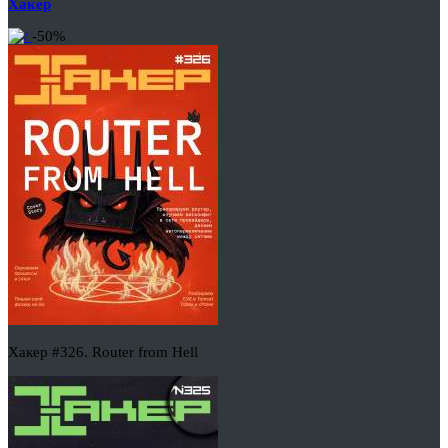
Хакер
-50%
Хакер #326. Router from Hell