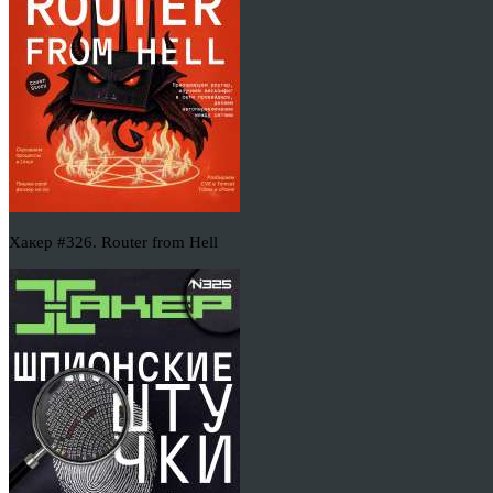
Хакер #326. Router from Hell