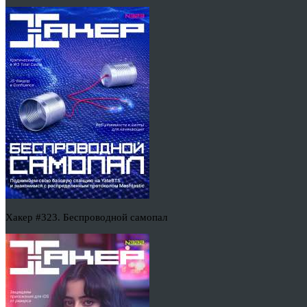
Хакер #323. Беспроводной самопал