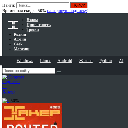
Найти:
Временная скидка 50%
на годовую подписку
!
Взлом
Приватность
Трюки
Кодинг
Админ
Geek
Магазин
Windows
Linux
Android
Железо
Python
AI
Годовая
подписка
на
Хакер
-50%