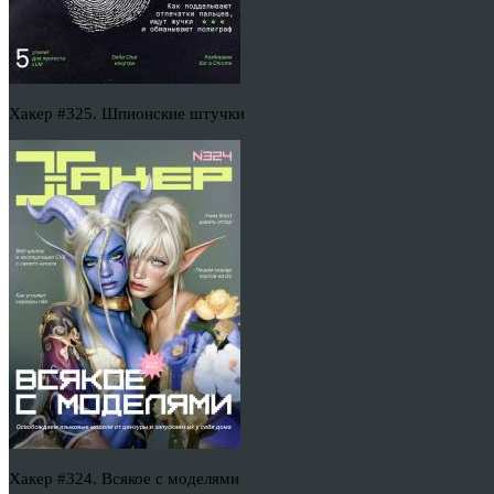
Хакер #325. Шпионские штучки
Хакер #324. Всякое с моделями