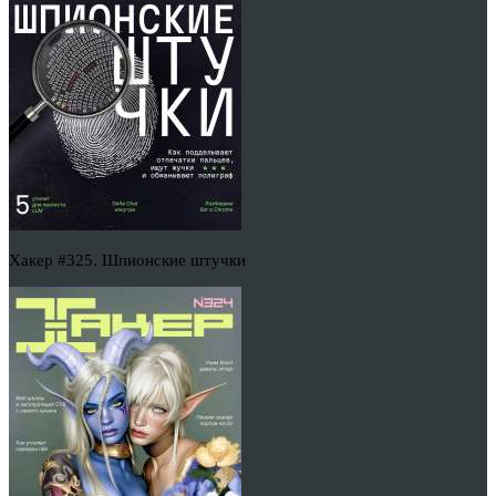
Хакер #325. Шпионские штучки