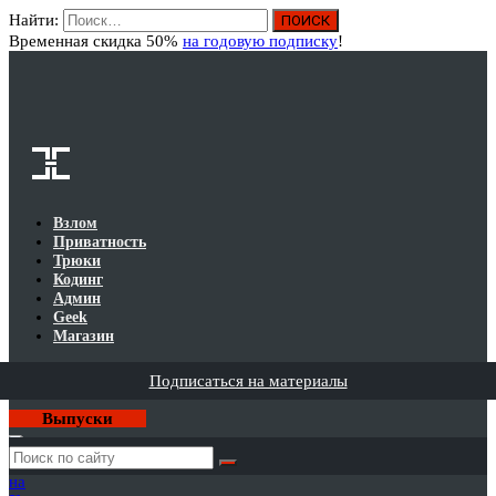
Найти:
Вход
Временная скидка 50%
на годовую подписку
!
Взлом
Приватность
Трюки
Кодинг
Админ
Geek
Магазин
Подписаться на материалы
Выпуски
Годовая
подписка
на