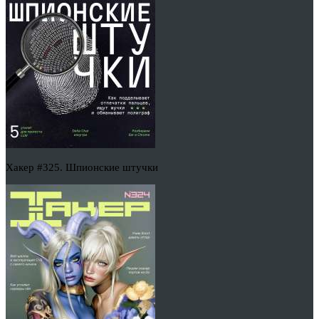
Хакер #325. Шпионские штучки