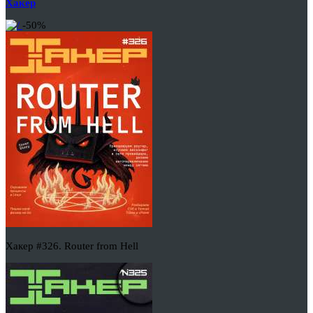
Хакер
-50%
Хакер #326. Router from Hell