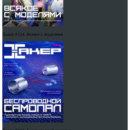
Хакер #324. Всякое с моделями