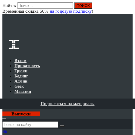
Найти:
Вход
Временная скидка 50%
на годовую подписку
!
Взлом
Приватность
Трюки
Кодинг
Админ
Geek
Магазин
Подписаться на материалы
Выпуски
Годовая
подписка
на