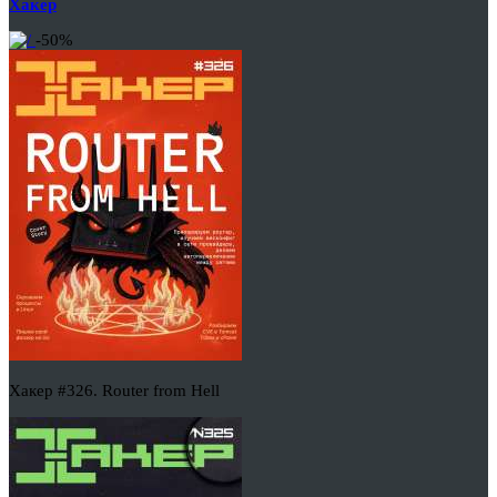
Хакер
-50%
Хакер #326. Router from Hell