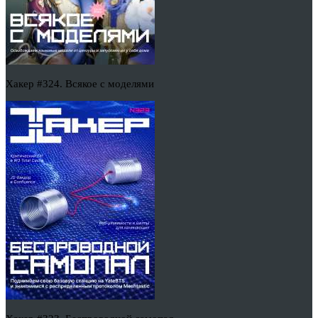
Хакер #324. Всякое с моделями