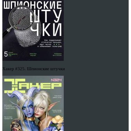
Хакер #325. Шпионские штучки