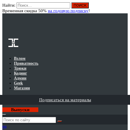
Найти:
Вход
Временная скидка 50%
на годовую подписку
!
Взлом
Приватность
Трюки
Кодинг
Админ
Geek
Магазин
Подписаться на материалы
Выпуски
Годовая
подписка
на