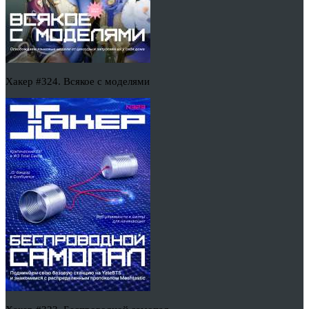
Хакер #324. Всякое с моделями