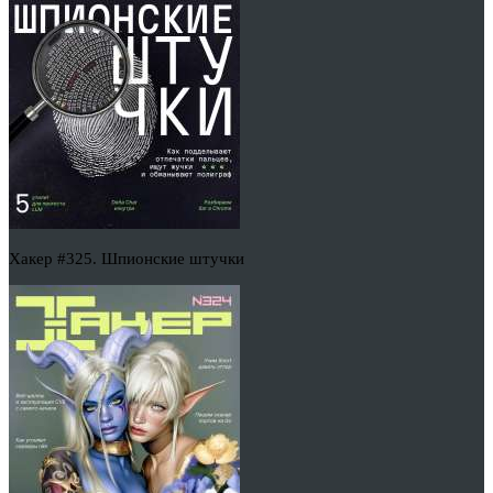
Хакер #325. Шпионские штучки