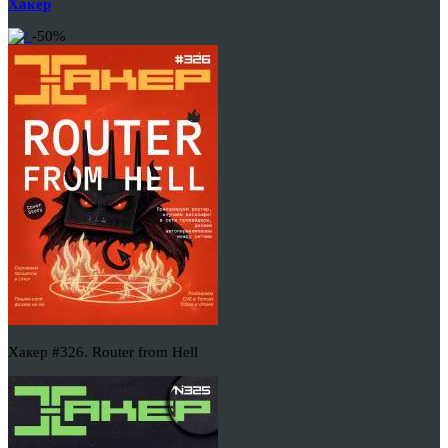
Хакер
-50%
Хакер #326. Router from Hell