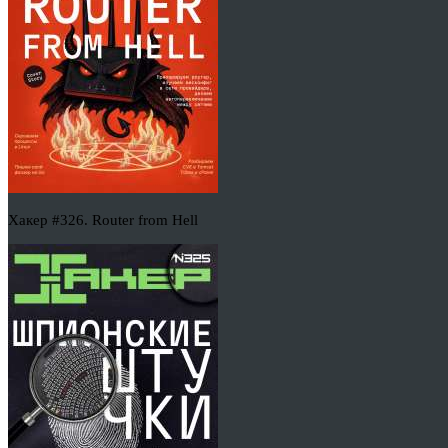
Хакер #326. Router from Hell