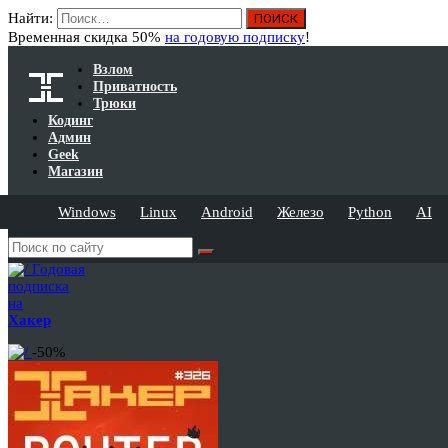
Найти:
Временная скидка 50%
на годовую подписку
!
Взлом
Приватность
Трюки
Кодинг
Админ
Geek
Магазин
Windows
Linux
Android
Железо
Python
AI
Годовая
подписка
на
Хакер
-50%