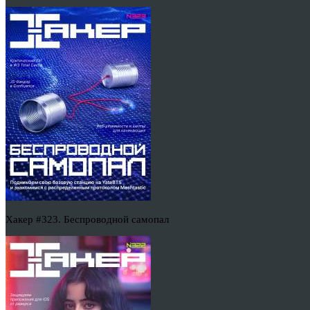
Хакер #323. Беспроводной самопал