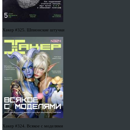
Хакер #325. Шпионские штучки
Хакер #324. Всякое с моделями