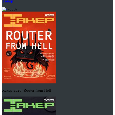
Хакер
-50%
Хакер #326. Router from Hell