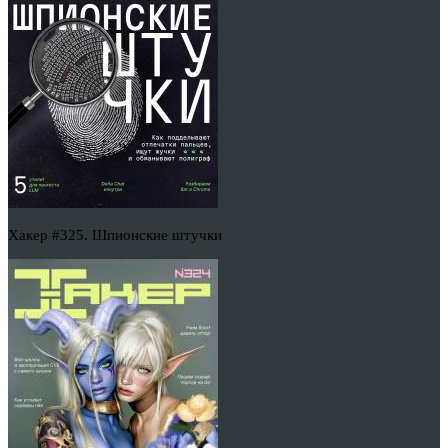
Хакер #325. Шпионские штучки