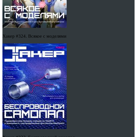
Хакер #324. Всякое с моделями