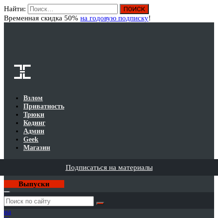
Найти:
Вход
Временная скидка 50%
на годовую подписку
!
Взлом
Приватность
Трюки
Кодинг
Админ
Geek
Магазин
Подписаться на материалы
Выпуски
Годовая
подписка
на