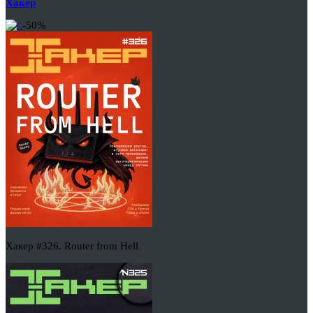
Хакер
-50%
Хакер #326. Router from Hell