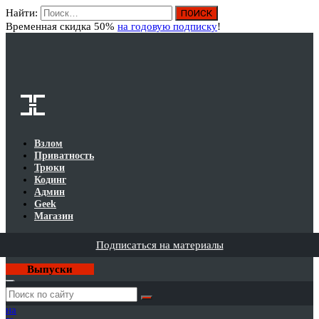
Найти:
Вход
Временная скидка 50%
на годовую подписку
!
Взлом
Приватность
Трюки
Кодинг
Админ
Geek
Магазин
Подписаться на материалы
Выпуски
Годовая
подписка
на