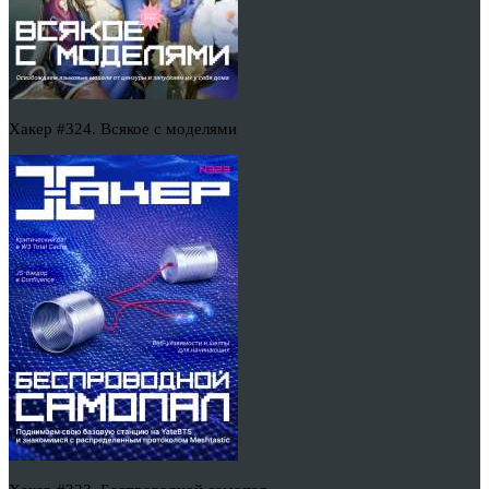
Хакер #324. Всякое с моделями