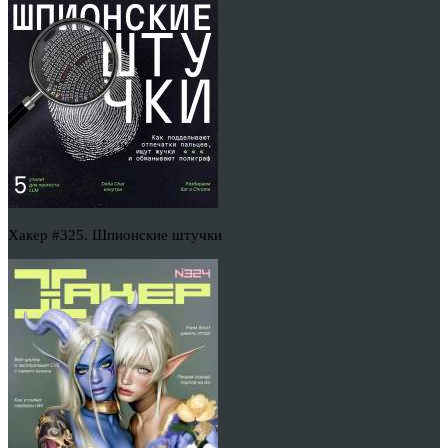
Хакер #325. Шпионские штучки