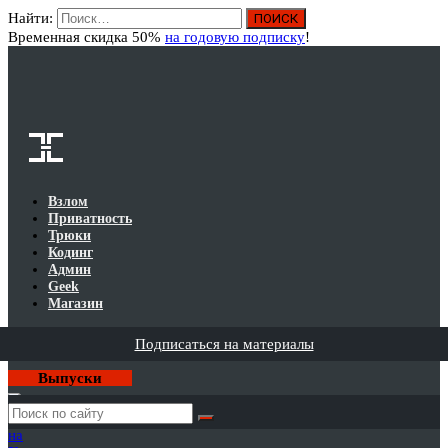
Найти:
Вход
Временная скидка 50%
на годовую подписку
!
Взлом
Приватность
Трюки
Кодинг
Админ
Geek
Магазин
Подписаться на материалы
Выпуски
Годовая
подписка
на