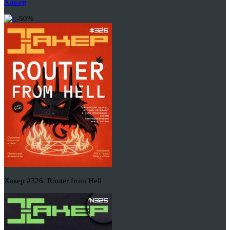
Хакер
-50%
Хакер #326. Router from Hell