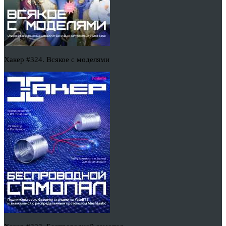
Хакер #324. Всякое с моделями