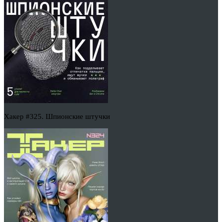
Хакер #325. Шпионские штучки