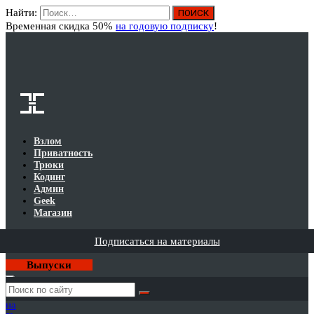
Найти:
Вход
Временная скидка 50%
на годовую подписку
!
Взлом
Приватность
Трюки
Кодинг
Админ
Geek
Магазин
Подписаться на материалы
Выпуски
Годовая
подписка
на