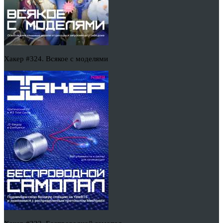
Хакер #324. Всякое с моделями