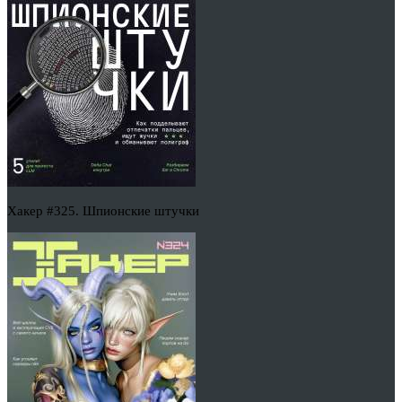
Хакер #325. Шпионские штучки