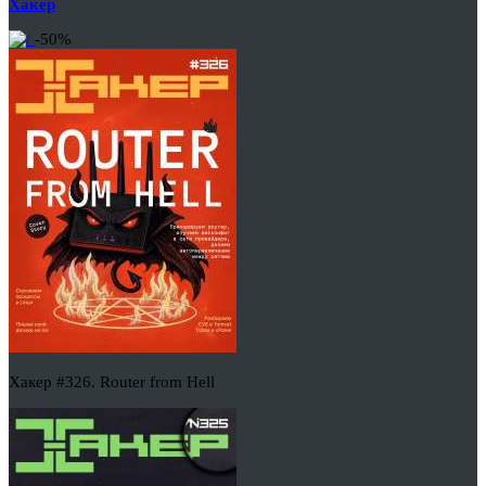
Хакер
-50%
Хакер #326. Router from Hell