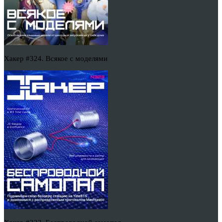
Хакер #324. Всякое с моделями