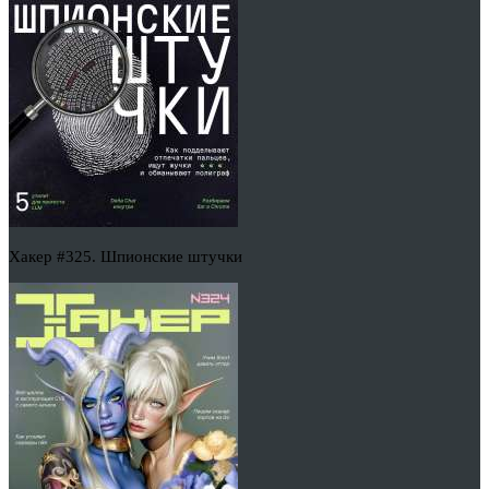
Хакер #325. Шпионские штучки