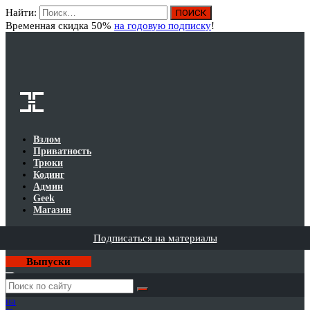
Найти:
Вход
Временная скидка 50%
на годовую подписку
!
Взлом
Приватность
Трюки
Кодинг
Админ
Geek
Магазин
Подписаться на материалы
Выпуски
Годовая
подписка
на