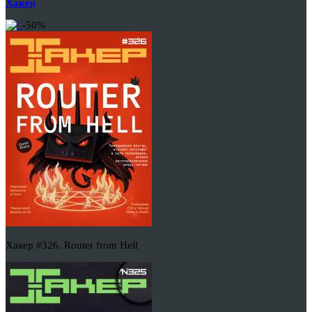
Хакер
-50%
Хакер #326. Router from Hell