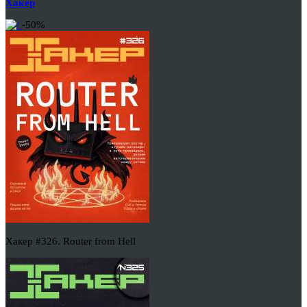
Хакер
-50%
Хакер #326. Router from Hell