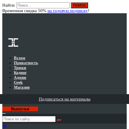
Найти:
Вход
Временная скидка 50%
на годовую подписку
!
Взлом
Приватность
Трюки
Кодинг
Админ
Geek
Магазин
Подписаться на материалы
Выпуски
Годовая
подписка
на