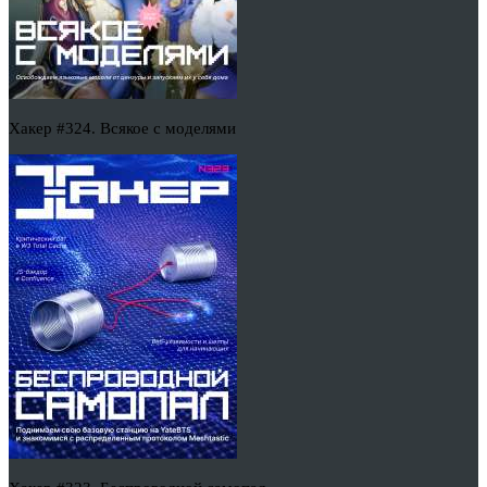
Хакер #324. Всякое с моделями