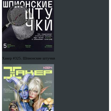
Хакер #325. Шпионские штучки