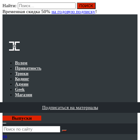
Найти:
Вход
Временная скидка 50%
на годовую подписку
!
Взлом
Приватность
Трюки
Кодинг
Админ
Geek
Магазин
Подписаться на материалы
Выпуски
Годовая
подписка
на