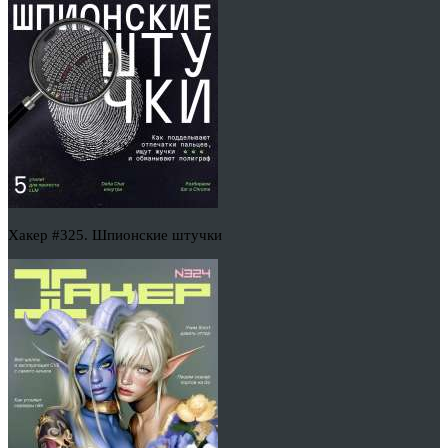
Хакер #325. Шпионские штучки