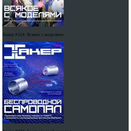
Хакер #324. Всякое с моделями