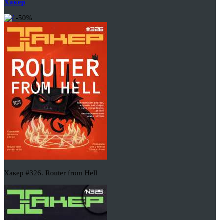
Хакер
-50%
Хакер #326. Router from Hell