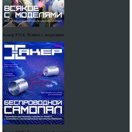
Хакер #324. Всякое с моделями