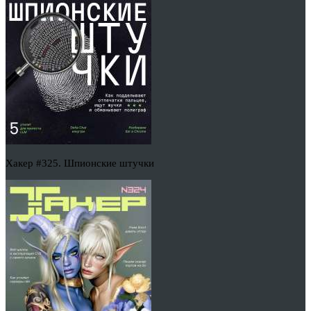
Хакер #325. Шпионские штучки