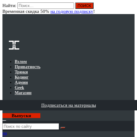
Найти:
Вход
Временная скидка 50%
на годовую подписку
!
Взлом
Приватность
Трюки
Кодинг
Админ
Geek
Магазин
Подписаться на материалы
Выпуски
Годовая
подписка
на