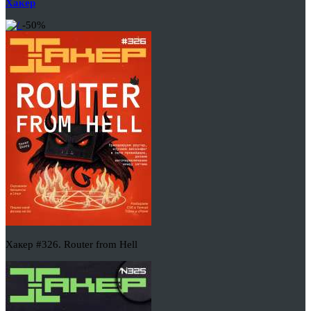
Хакер
-50%
Хакер #326. Router from Hell