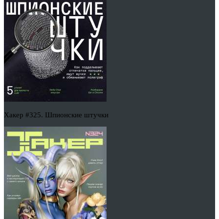
Хакер #325. Шпионские штучки