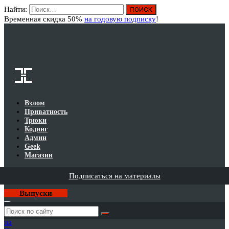
Найти:
Вход
Временная скидка 50%
на годовую подписку
!
Взлом
Приватность
Трюки
Кодинг
Админ
Geek
Магазин
Подписаться на материалы
Выпуски
Годовая
подписка
на