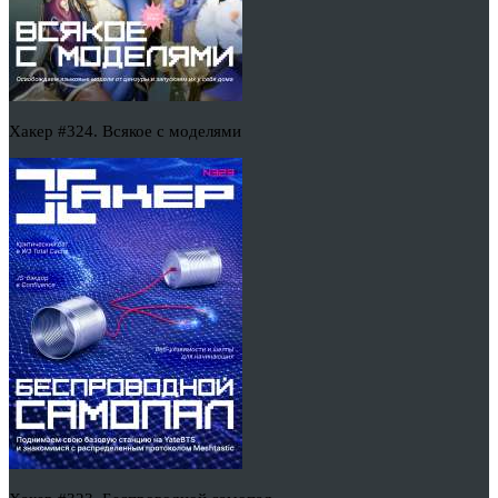
Хакер #324. Всякое с моделями