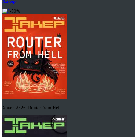
Хакер
-50%
Хакер #326. Router from Hell