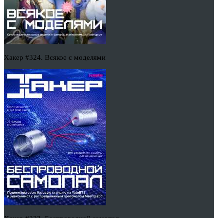
Хакер #324. Всякое с моделями