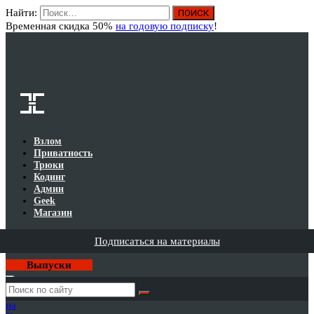
Найти:
Вход
Временная скидка 50%
на годовую подписку
!
Взлом
Приватность
Трюки
Кодинг
Админ
Geek
Магазин
Подписаться на материалы
Выпуски
Годовая
подписка
на