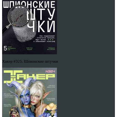
Хакер #325. Шпионские штучки