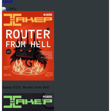
Хакер
-50%
Хакер #326. Router from Hell