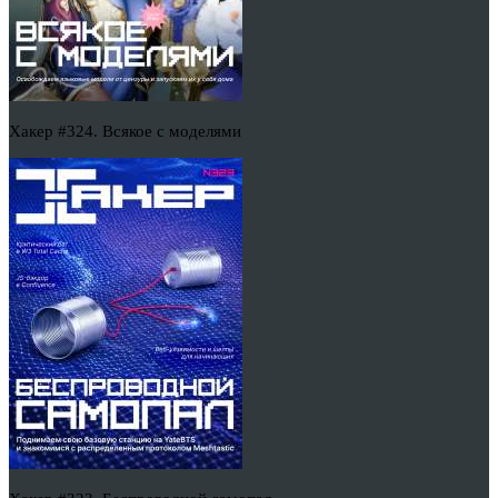
Хакер #324. Всякое с моделями