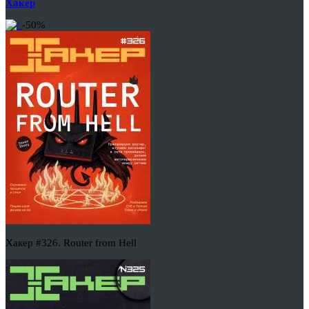
Хакер
-50%
Хакер #326. Router from Hell