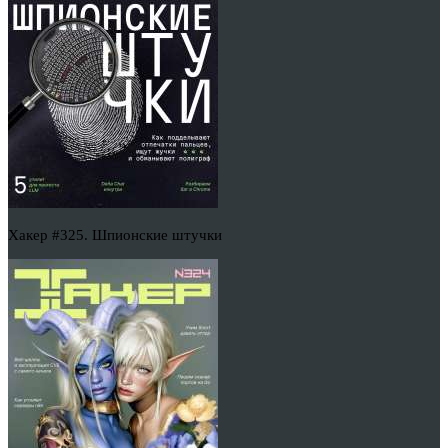
Хакер #325. Шпионские штучки