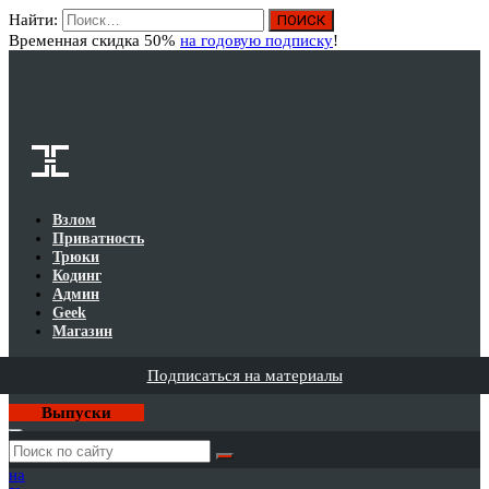
Найти:
Вход
Временная скидка 50%
на годовую подписку
!
Взлом
Приватность
Трюки
Кодинг
Админ
Geek
Магазин
Подписаться на материалы
Выпуски
Годовая
подписка
на