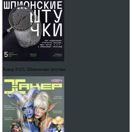
Хакер #325. Шпионские штучки