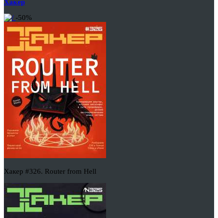
Хакер
-50%
Хакер #326. Router from Hell