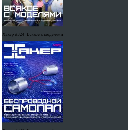
Хакер #324. Всякое с моделями