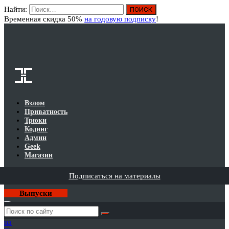
Найти:
Вход
Временная скидка 50%
на годовую подписку
!
Взлом
Приватность
Трюки
Кодинг
Админ
Geek
Магазин
Подписаться на материалы
Выпуски
Годовая
подписка
на