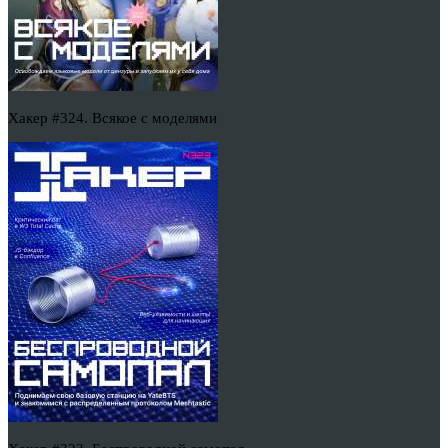
Хакер #324. Всякое с моделями