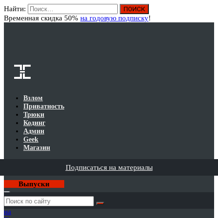
Найти:
Вход
Временная скидка 50%
на годовую подписку
!
Взлом
Приватность
Трюки
Кодинг
Админ
Geek
Магазин
Подписаться на материалы
Выпуски
Годовая
подписка
на