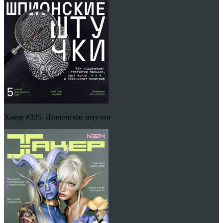
Хакер #325. Шпионские штучки