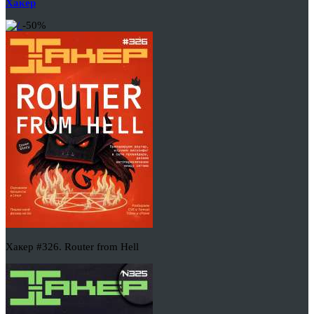
Хакер
-50%
Хакер #326. Router from Hell