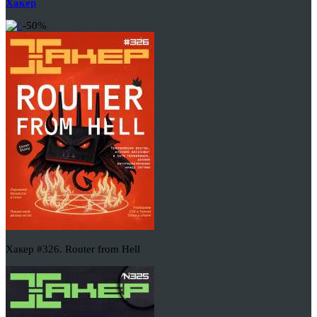
Хакер
-50%
Хакер #326. Router from Hell