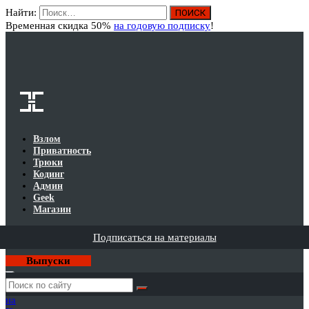
Найти:
Вход
Временная скидка 50%
на годовую подписку
!
Взлом
Приватность
Трюки
Кодинг
Админ
Geek
Магазин
Подписаться на материалы
Выпуски
Годовая
подписка
на