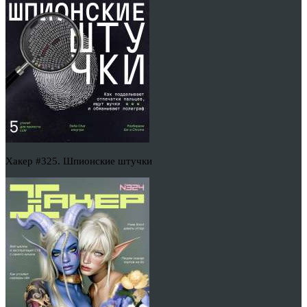
Хакер #325. Шпионские штучки