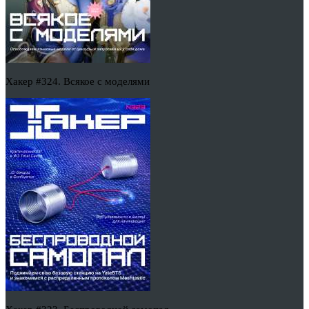
Хакер #324. Всякое с моделями