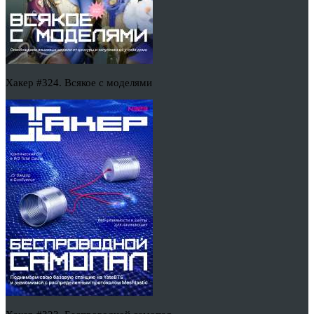
Хакер #324. Всякое с моделями