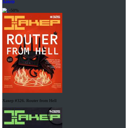
Хакер
-50%
Хакер #326. Router from Hell