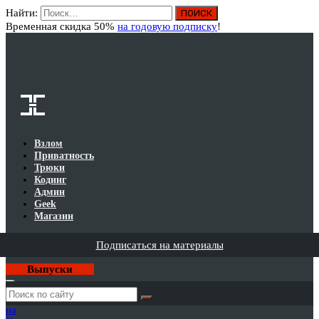
Найти:
Вход
Временная скидка 50%
на годовую подписку
!
Взлом
Приватность
Трюки
Кодинг
Админ
Geek
Магазин
Подписаться на материалы
Выпуски
Годовая
подписка
на