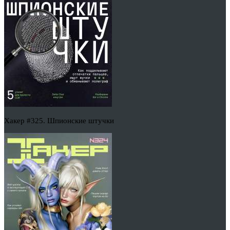
Хакер #325. Шпионские штучки