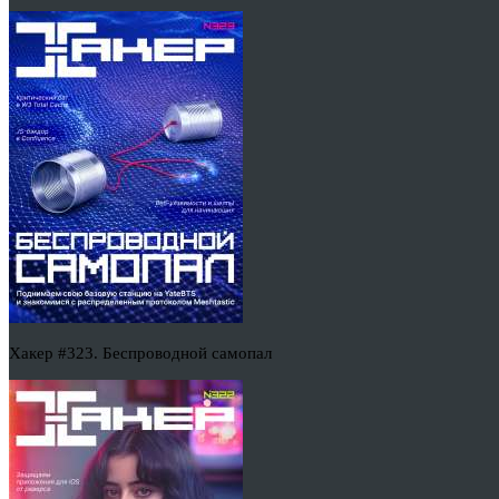
Хакер #323. Беспроводной самопал