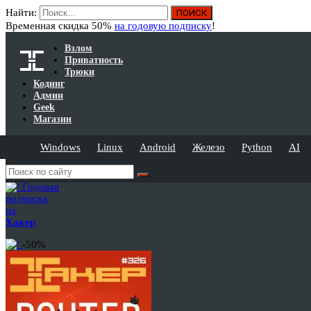
Найти:
Временная скидка 50%
на годовую подписку
!
Взлом
Приватность
Трюки
Кодинг
Админ
Geek
Магазин
Windows
Linux
Android
Железо
Python
AI
Годовая
подписка
на
Хакер
-50%