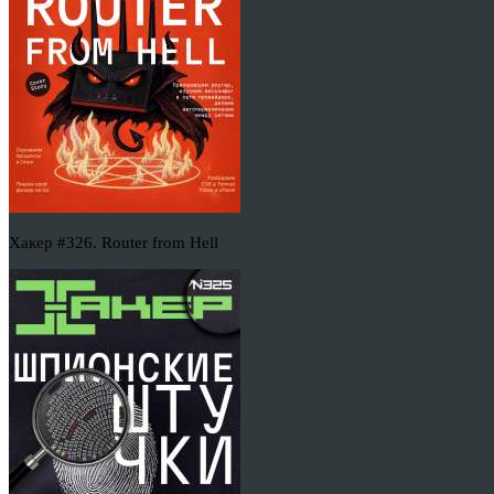
Хакер #326. Router from Hell