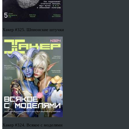
Хакер #325. Шпионские штучки
Хакер #324. Всякое с моделями