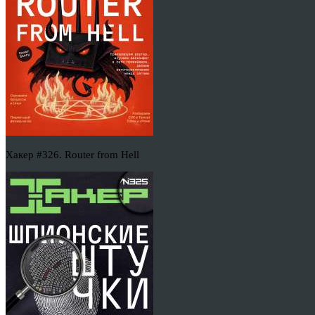
Хакер #326. Router from Hell