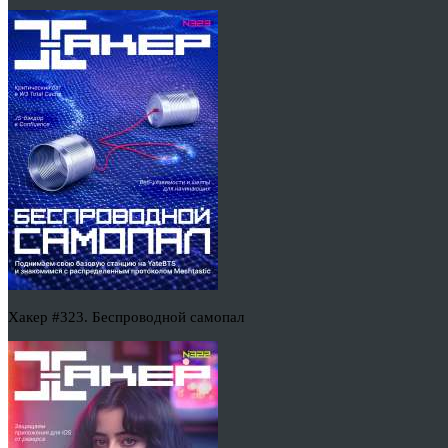
Хакер #323. Беспроводной самопал