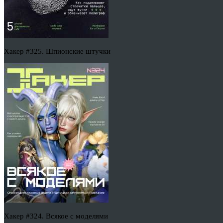
Хакер #325. Шпионские штучки
Хакер #324. Всякое с моделями