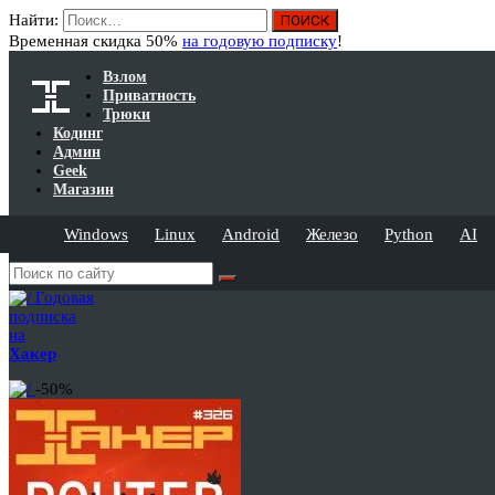
Найти:
Временная скидка 50%
на годовую подписку
!
Взлом
Приватность
Трюки
Кодинг
Админ
Geek
Магазин
Windows
Linux
Android
Железо
Python
AI
Годовая
подписка
на
Хакер
-50%