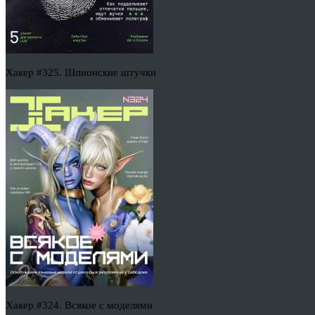
Хакер #325. Шпионские штучки
Хакер #324. Всякое с моделями