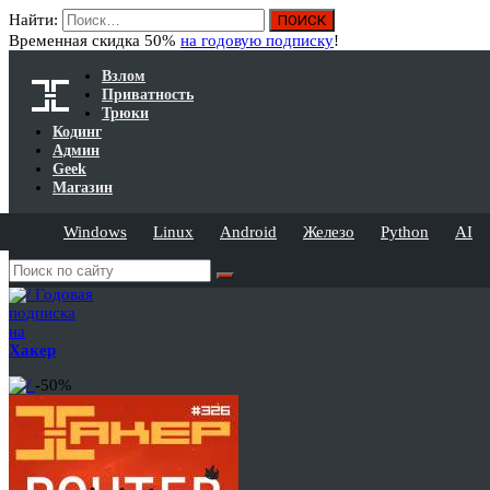
Найти:
Временная скидка 50%
на годовую подписку
!
Взлом
Приватность
Трюки
Кодинг
Админ
Geek
Магазин
Windows
Linux
Android
Железо
Python
AI
Годовая
подписка
на
Хакер
-50%