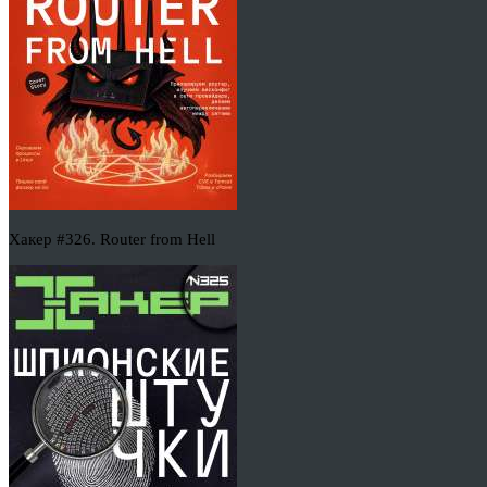
Хакер #326. Router from Hell