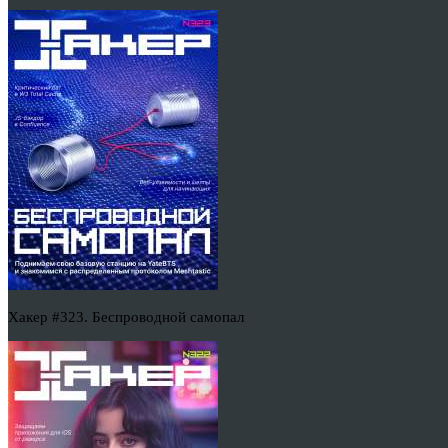
Хакер #323. Беспроводной самопал