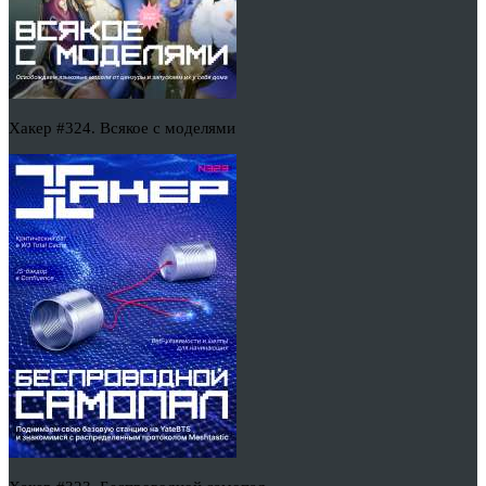
Хакер #324. Всякое с моделями