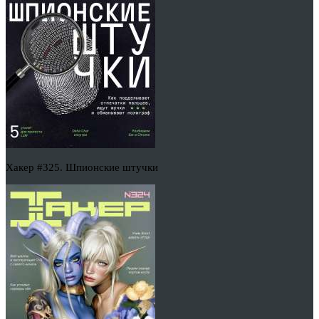
Хакер #325. Шпионские штучки