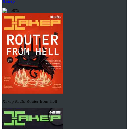
Хакер
-50%
Хакер #326. Router from Hell