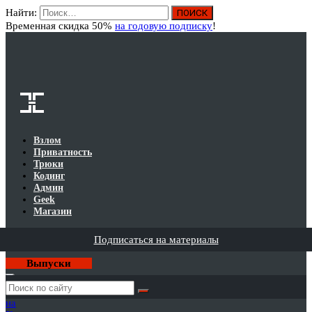
Найти:
Вход
Временная скидка 50%
на годовую подписку
!
Взлом
Приватность
Трюки
Кодинг
Админ
Geek
Магазин
Подписаться на материалы
Выпуски
Годовая
подписка
на