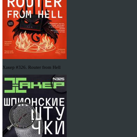
Хакер #326. Router from Hell