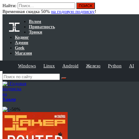
Найти:
Временная скидка 50%
на годовую подписку
!
Взлом
Приватность
Трюки
Кодинг
Админ
Geek
Магазин
Windows
Linux
Android
Железо
Python
AI
Годовая
подписка
на
Хакер
-50%