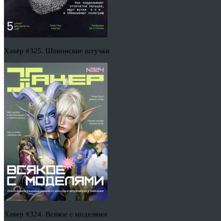
Хакер #325. Шпионские штучки
Хакер #324. Всякое с моделями