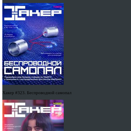
Хакер #323. Беспроводной самопал