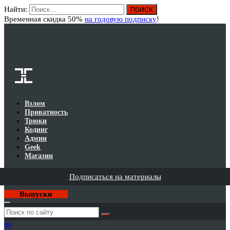
Найти:
Вход
Временная скидка 50%
на годовую подписку
!
Взлом
Приватность
Трюки
Кодинг
Админ
Geek
Магазин
Подписаться на материалы
Выпуски
Годовая
подписка
на