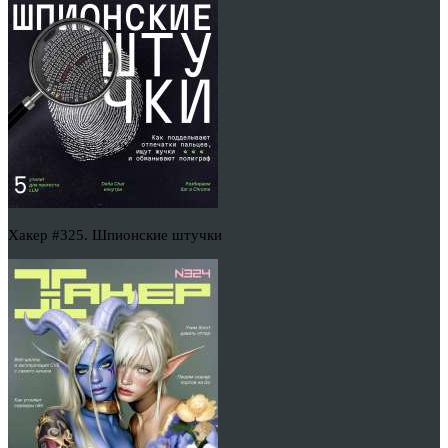
Хакер #325. Шпионские штучки