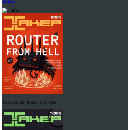
Хакер
-50%
Хакер #326. Router from Hell