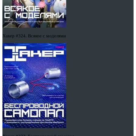
Хакер #324. Всякое с моделями