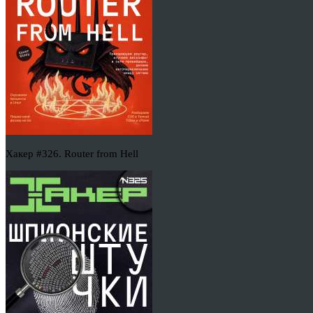
Хакер #326. Router from Hell