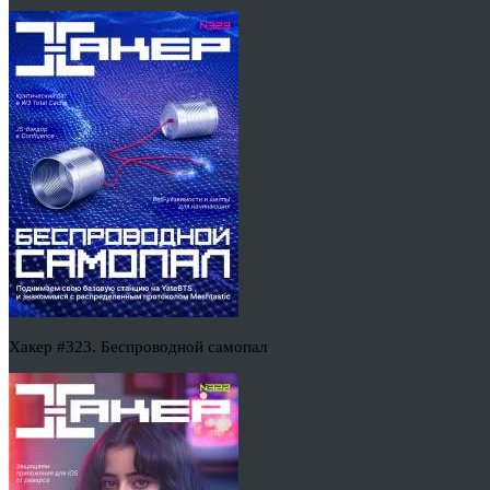
Хакер #323. Беспроводной самопал