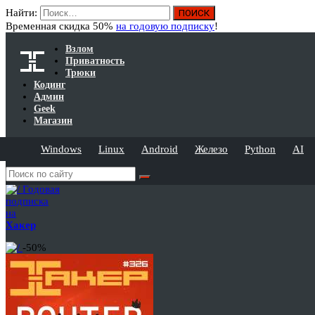
Найти:
Временная скидка 50%
на годовую подписку
!
Взлом
Приватность
Трюки
Кодинг
Админ
Geek
Магазин
Windows
Linux
Android
Железо
Python
AI
Годовая
подписка
на
Хакер
-50%