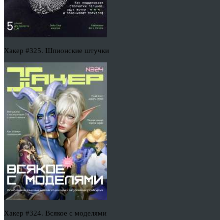
Хакер #325. Шпионские штучки
Хакер #324. Всякое с моделями