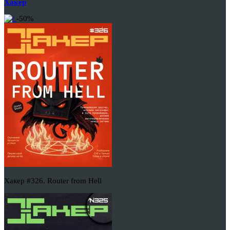
Хакер
-50%
Хакер #326. Router from Hell