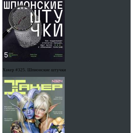
Хакер #325. Шпионские штучки