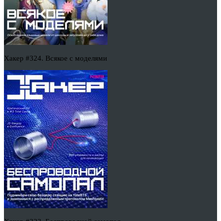
Хакер #324. Всякое с моделями