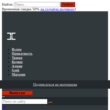
Найти:
Вход
Временная скидка 50%
на годовую подписку
!
Взлом
Приватность
Трюки
Кодинг
Админ
Geek
Магазин
Подписаться на материалы
Выпуски
Годовая
подписка
на