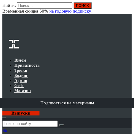
Найти:
Вход
Временная скидка 50%
на годовую подписку
!
Взлом
Приватность
Трюки
Кодинг
Админ
Geek
Магазин
Подписаться на материалы
Выпуски
Годовая
подписка
на