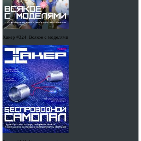
Хакер #324. Всякое с моделями