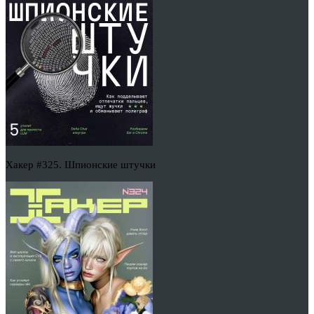
Хакер #325. Шпионские штучки