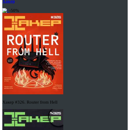
Хакер
-50%
Хакер #326. Router from Hell