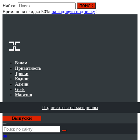
Найти:
Вход
Временная скидка 50%
на годовую подписку
!
Взлом
Приватность
Трюки
Кодинг
Админ
Geek
Магазин
Подписаться на материалы
Выпуски
Годовая
подписка
на