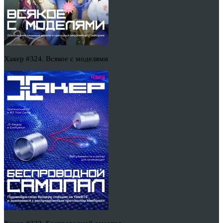
Хакер #324. Всякое с моделями