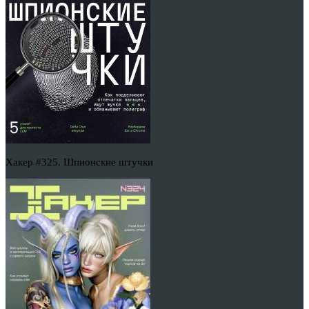
Хакер #325. Шпионские штучки