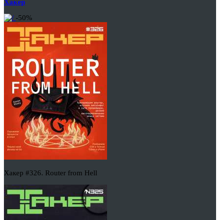
Хакер
-50%
Хакер #326. Router from Hell