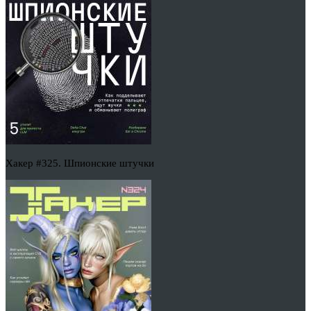
Хакер #325. Шпионские штучки