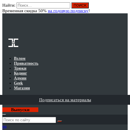
Найти:
Вход
Временная скидка 50%
на годовую подписку
!
Взлом
Приватность
Трюки
Кодинг
Админ
Geek
Магазин
Подписаться на материалы
Выпуски
Годовая
подписка
на