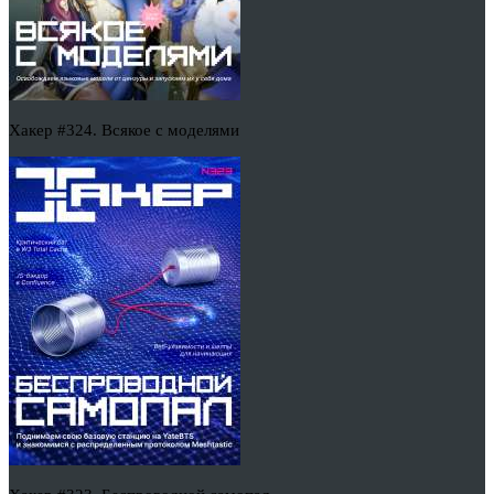
Хакер #324. Всякое с моделями