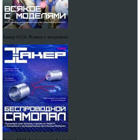
Хакер #324. Всякое с моделями