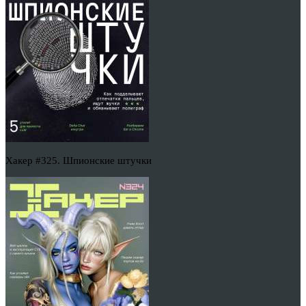
Хакер #325. Шпионские штучки