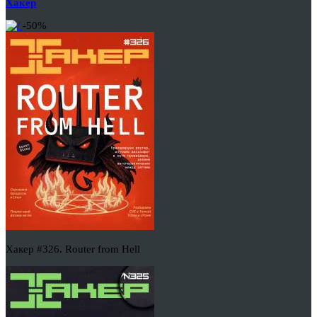
Хакер
-50%
Хакер #326. Router from Hell