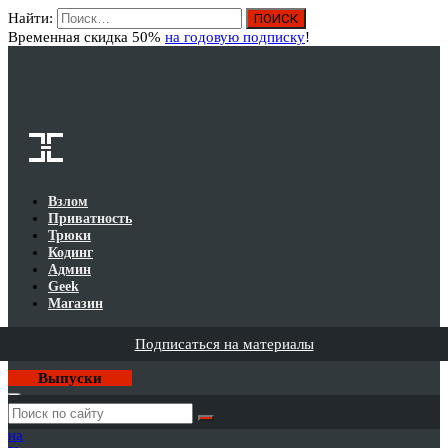
Найти:
Вход
Временная скидка 50%
на годовую подписку
!
Взлом
Приватность
Трюки
Кодинг
Админ
Geek
Магазин
Подписаться на материалы
Выпуски
Годовая
подписка
на