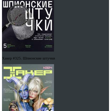
Хакер #325. Шпионские штучки