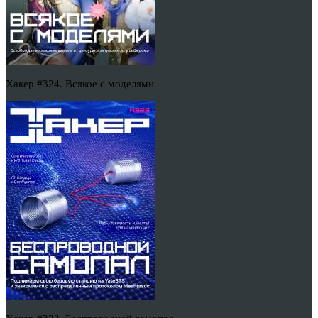
Хакер #324. Всякое с моделями