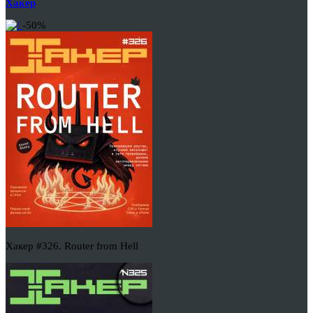
Хакер
-50%
Хакер #326. Router from Hell