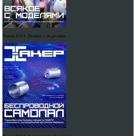
Хакер #324. Всякое с моделями