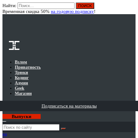
Найти:
Вход
Временная скидка 50%
на годовую подписку
!
Взлом
Приватность
Трюки
Кодинг
Админ
Geek
Магазин
Подписаться на материалы
Выпуски
Годовая
подписка
на