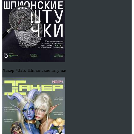
Хакер #325. Шпионские штучки