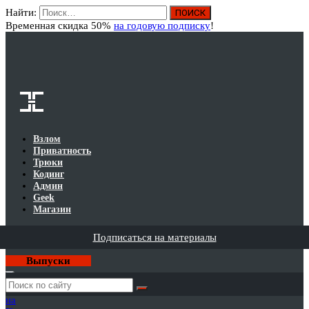
Найти:
Вход
Временная скидка 50%
на годовую подписку
!
Взлом
Приватность
Трюки
Кодинг
Админ
Geek
Магазин
Подписаться на материалы
Выпуски
Годовая
подписка
на