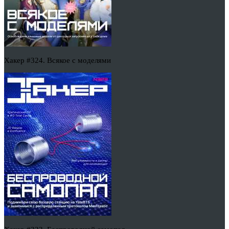
Хакер #324. Всякое с моделями