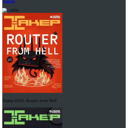
Хакер
-50%
Хакер #326. Router from Hell