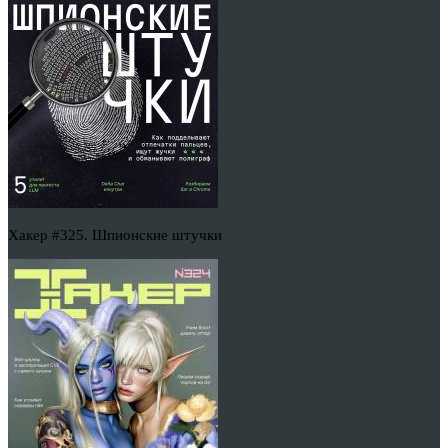
Хакер #325. Шпионские штучки