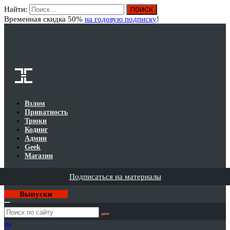
Найти:
Вход
Временная скидка 50%
на годовую подписку
!
Взлом
Приватность
Трюки
Кодинг
Админ
Geek
Магазин
Подписаться на материалы
Выпуски
Годовая
подписка
на