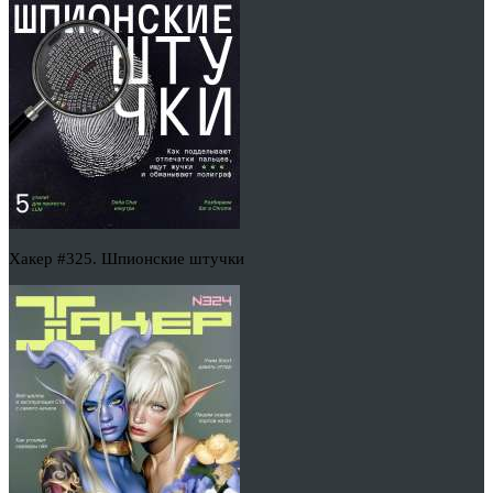
Хакер #325. Шпионские штучки