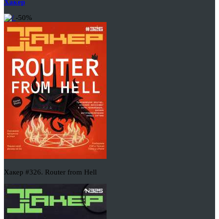
Хакер
-50%
Хакер #326. Router from Hell