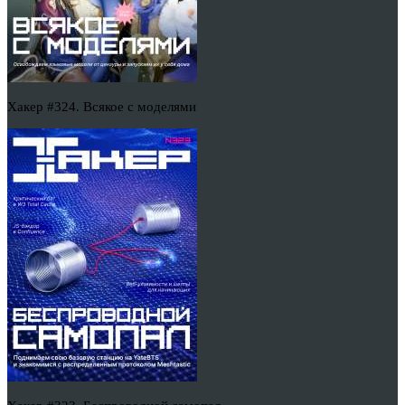
Хакер #324. Всякое с моделями