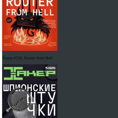
Хакер #326. Router from Hell