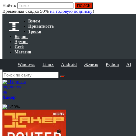
Найти:
Временная скидка 50%
на годовую подписку
!
Взлом
Приватность
Трюки
Кодинг
Админ
Geek
Магазин
Windows
Linux
Android
Железо
Python
AI
Годовая
подписка
на
Хакер
-50%