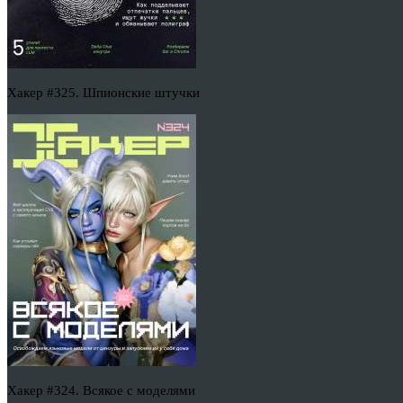
Хакер #325. Шпионские штучки
Хакер #324. Всякое с моделями