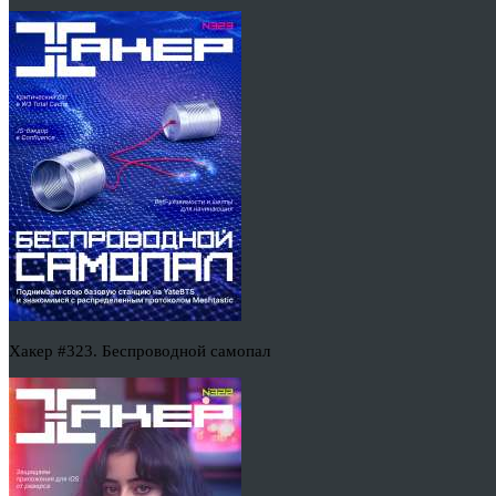
Хакер #323. Беспроводной самопал