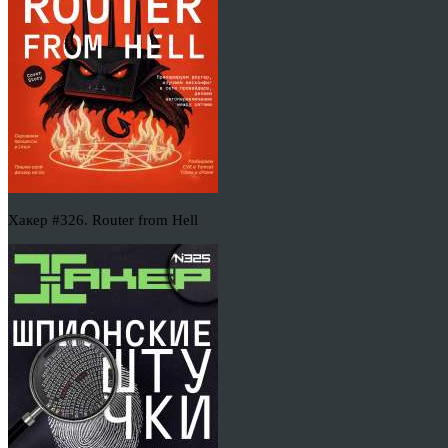
Хакер #326. Router from Hell