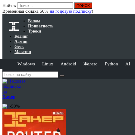
Найти:
Временная скидка 50%
на годовую подписку
!
Взлом
Приватность
Трюки
Кодинг
Админ
Geek
Магазин
Windows
Linux
Android
Железо
Python
AI
Годовая
подписка
на
Хакер
-50%