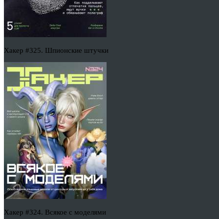
Хакер #325. Шпионские штучки
Хакер #324. Всякое с моделями