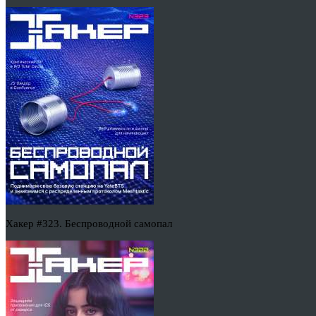
Хакер #323. Беспроводной самопал