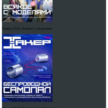
Хакер #324. Всякое с моделями