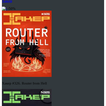
Хакер
-50%
Хакер #326. Router from Hell