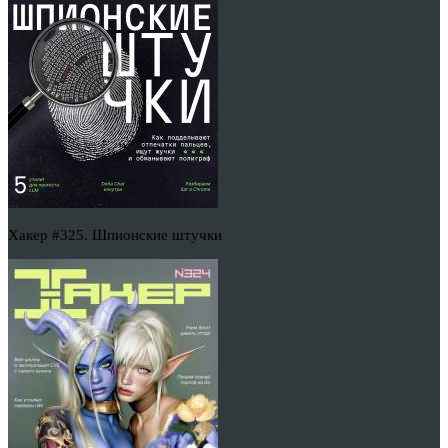
Хакер #325. Шпионские штучки