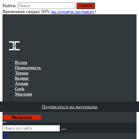
Найти:
Вход
Временная скидка 50%
на годовую подписку
!
Взлом
Приватность
Трюки
Кодинг
Админ
Geek
Магазин
Подписаться на материалы
Выпуски
Годовая
подписка
на