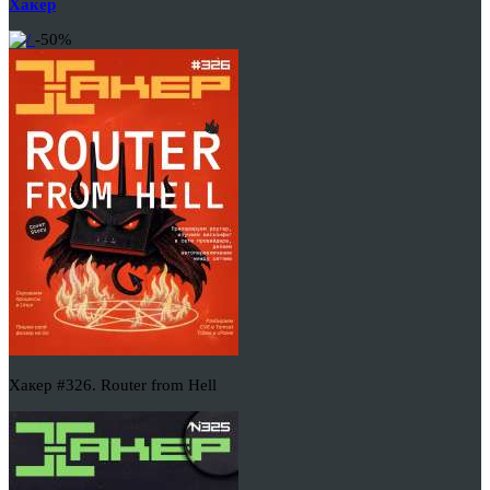
Хакер
-50%
Хакер #326. Router from Hell