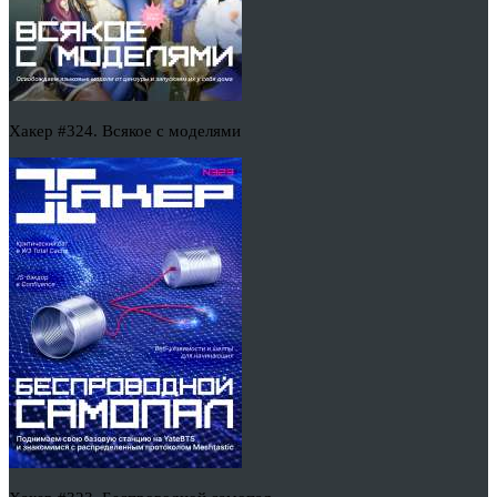
Хакер #324. Всякое с моделями