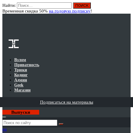
Найти:
Вход
Временная скидка 50%
на годовую подписку
!
Взлом
Приватность
Трюки
Кодинг
Админ
Geek
Магазин
Подписаться на материалы
Выпуски
Годовая
подписка
на