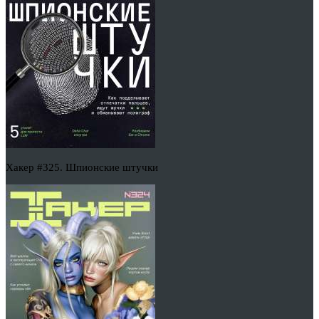
Хакер #325. Шпионские штучки